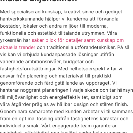
Med specialiserad kunskap, kreativt sinne och gediget
hantverkskunnande hjälper vi kunderna att förvandla
bostäder, lokaler och andra miljöer till moderna,
funktionella och estetiskt tilltalande utrymmen. Våra
yrkesmän har
säker blick för detaljer samt kunskap om
aktuella trender
och traditionella utförandetekniker. På så
vis kan vi erbjuda kundanpassade lösningar utifrån
varierande ambitionsnivåer, budgetar och
fastighetsförutsättningar. Med helhetsperspektiv tar vi
ansvar från planering och materialval till praktiskt
genomförande och färdigställande av uppdraget. Vi
hanterar noggrant planeringen i varje skede och tar hänsyn
till miljövänlighet och energieffektivitet, samtidigt som
våra åtgärder präglas av hållbar design och stilren finish.
Genom nära samarbete med kunden arbetar vi tillsammans
fram en optimal lösning utifrån fastighetens karaktär och
individuella smak. Vårt engagerade team garanterar
smidighet, effektivitet och kvalitet under hela processen,