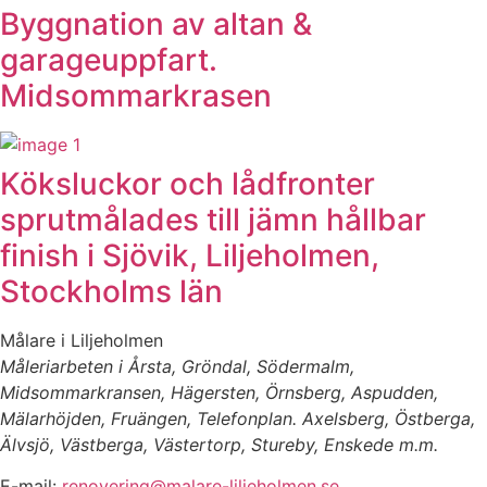
Byggnation av altan &
garageuppfart.
Midsommarkrasen
Köksluckor och lådfronter
sprutmålades till jämn hållbar
finish i Sjövik, Liljeholmen,
Stockholms län
Målare i Liljeholmen
Måleriarbeten i Årsta, Gröndal, Södermalm,
Midsommarkransen, Hägersten, Örnsberg, Aspudden,
Mälarhöjden, Fruängen, Telefonplan. Axelsberg, Östberga,
Älvsjö, Västberga, Västertorp, Stureby, Enskede m.m.
E-mail:
renovering@malare-liljeholmen.se