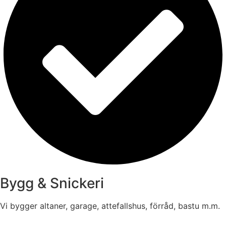
Bygg & Snickeri
Vi bygger altaner, garage, attefallshus, förråd, bastu m.m.