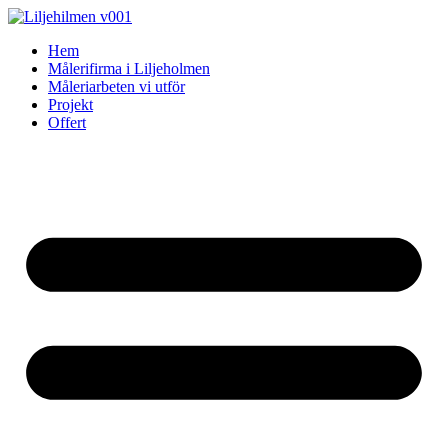
Skip
to
Hem
content
Målerifirma i Liljeholmen
Måleriarbeten vi utför
Projekt
Offert