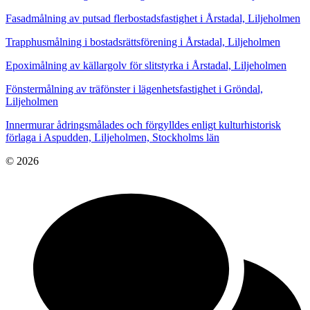
Fasadmålning av putsad flerbostadsfastighet i Årstadal, Liljeholmen
Trapphusmålning i bostadsrättsförening i Årstadal, Liljeholmen
Epoximålning av källargolv för slitstyrka i Årstadal, Liljeholmen
Fönstermålning av träfönster i lägenhetsfastighet i Gröndal,
Liljeholmen
Innermurar ådringsmålades och förgylldes enligt kulturhistorisk
förlaga i Aspudden, Liljeholmen, Stockholms län
© 2026