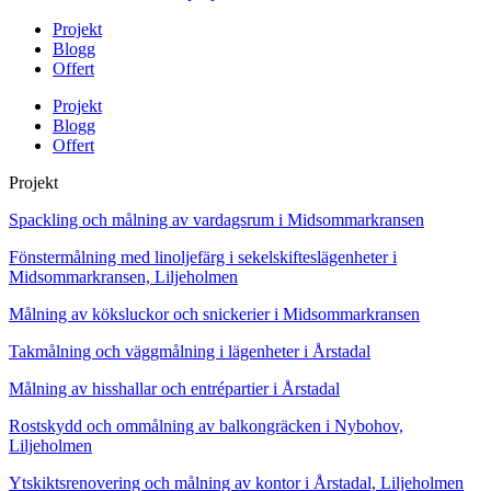
Projekt
Blogg
Offert
Projekt
Blogg
Offert
Projekt
Spackling och målning av vardagsrum i Midsommarkransen
Fönstermålning med linoljefärg i sekelskifteslägenheter i
Midsommarkransen, Liljeholmen
Målning av köksluckor och snickerier i Midsommarkransen
Takmålning och väggmålning i lägenheter i Årstadal
Målning av hisshallar och entrépartier i Årstadal
Rostskydd och ommålning av balkongräcken i Nybohov,
Liljeholmen
Ytskiktsrenovering och målning av kontor i Årstadal, Liljeholmen