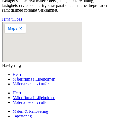
Bolaget ska bedriva målerirörelse, fastighetsförvaltning,
fastighetsservice och fastighetsreparationer, målerientreprenader
samt därmed förenlig verksamhet.
Hitta till oss
Navigering
Hem
Målerifirma i Liljeholmen
Måleriarbeten vi utför
Hem
Målerifirma i Liljeholmen
Måleriarbeten vi utför
Måleri & Renovering
Tapetsering