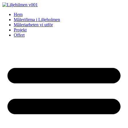
Skip
to
Hem
content
Målerifirma i Liljeholmen
Måleriarbeten vi utför
Projekt
Offert