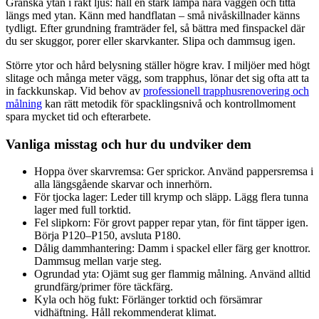
Granska ytan i rakt ljus: håll en stark lampa nära väggen och titta
längs med ytan. Känn med handflatan – små nivåskillnader känns
tydligt. Efter grundning framträder fel, så bättra med finspackel där
du ser skuggor, porer eller skarvkanter. Slipa och dammsug igen.
Större ytor och hård belysning ställer högre krav. I miljöer med högt
slitage och många meter vägg, som trapphus, lönar det sig ofta att ta
in fackkunskap. Vid behov av
professionell trapphusrenovering och
målning
kan rätt metodik för spacklingsnivå och kontrollmoment
spara mycket tid och efterarbete.
Vanliga misstag och hur du undviker dem
Hoppa över skarvremsa: Ger sprickor. Använd pappersremsa i
alla längsgående skarvar och innerhörn.
För tjocka lager: Leder till krymp och släpp. Lägg flera tunna
lager med full torktid.
Fel slipkorn: För grovt papper repar ytan, för fint täpper igen.
Börja P120–P150, avsluta P180.
Dålig dammhantering: Damm i spackel eller färg ger knottror.
Dammsug mellan varje steg.
Ogrundad yta: Ojämt sug ger flammig målning. Använd alltid
grundfärg/primer före täckfärg.
Kyla och hög fukt: Förlänger torktid och försämrar
vidhäftning. Håll rekommenderat klimat.