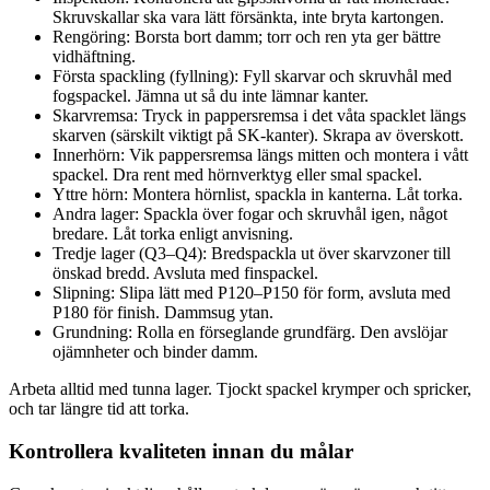
Skruvskallar ska vara lätt försänkta, inte bryta kartongen.
Rengöring: Borsta bort damm; torr och ren yta ger bättre
vidhäftning.
Första spackling (fyllning): Fyll skarvar och skruvhål med
fogspackel. Jämna ut så du inte lämnar kanter.
Skarvremsa: Tryck in pappersremsa i det våta spacklet längs
skarven (särskilt viktigt på SK-kanter). Skrapa av överskott.
Innerhörn: Vik pappersremsa längs mitten och montera i vått
spackel. Dra rent med hörnverktyg eller smal spackel.
Yttre hörn: Montera hörnlist, spackla in kanterna. Låt torka.
Andra lager: Spackla över fogar och skruvhål igen, något
bredare. Låt torka enligt anvisning.
Tredje lager (Q3–Q4): Bredspackla ut över skarvzoner till
önskad bredd. Avsluta med finspackel.
Slipning: Slipa lätt med P120–P150 för form, avsluta med
P180 för finish. Dammsug ytan.
Grundning: Rolla en förseglande grundfärg. Den avslöjar
ojämnheter och binder damm.
Arbeta alltid med tunna lager. Tjockt spackel krymper och spricker,
och tar längre tid att torka.
Kontrollera kvaliteten innan du målar