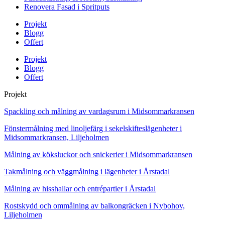
Renovera Fasad i Spritputs
Projekt
Blogg
Offert
Projekt
Blogg
Offert
Projekt
Spackling och målning av vardagsrum i Midsommarkransen
Fönstermålning med linoljefärg i sekelskifteslägenheter i
Midsommarkransen, Liljeholmen
Målning av köksluckor och snickerier i Midsommarkransen
Takmålning och väggmålning i lägenheter i Årstadal
Målning av hisshallar och entrépartier i Årstadal
Rostskydd och ommålning av balkongräcken i Nybohov,
Liljeholmen