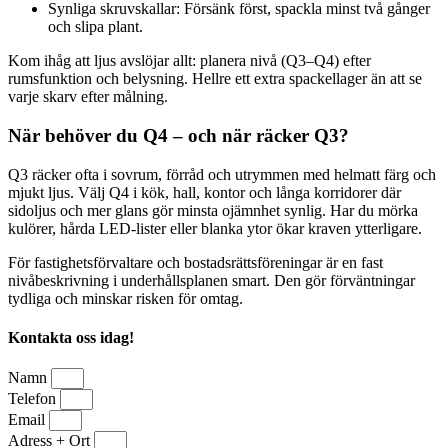
Synliga skruvskallar: Försänk först, spackla minst två gånger
och slipa plant.
Kom ihåg att ljus avslöjar allt: planera nivå (Q3–Q4) efter
rumsfunktion och belysning. Hellre ett extra spackellager än att se
varje skarv efter målning.
När behöver du Q4 – och när räcker Q3?
Q3 räcker ofta i sovrum, förråd och utrymmen med helmatt färg och
mjukt ljus. Välj Q4 i kök, hall, kontor och långa korridorer där
sidoljus och mer glans gör minsta ojämnhet synlig. Har du mörka
kulörer, hårda LED-lister eller blanka ytor ökar kraven ytterligare.
För fastighetsförvaltare och bostadsrättsföreningar är en fast
nivåbeskrivning i underhållsplanen smart. Den gör förväntningar
tydliga och minskar risken för omtag.
Kontakta oss idag!
Namn
Telefon
Email
Adress + Ort