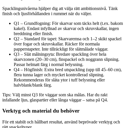
Spacklingsnivåerna hjälper dig att välja rätt ambitionsnivå. Tänk
finish och ljusförhållanden i rummet när du väljer.
Q1 – Grundfogning: För skarvar som täcks helt (t.ex. bakom
kakel). Endast infyllnad av skarvar och skruvskallar, ingen
breddning eller finish.
Q2 – Standard för tapet: Skarvaremsa och 1–2 skikt spackel
över fogar och skruvskallar. Räcker för normala
papperstapeter. Inte tillräckligt för slätmålade väggar.
Q3 – Slät målningsyta: Bredare spackling över hela
skarvzonen (20–30 cm), finspackel och noggrann slipning.
Passar helmatt färg i normal belysning.
Q4 – Högfinish: Extra bred utspackling (upp till 45–60 cm),
flera tunna lager och mycket kontrollerad slipning.
Rekommenderas för släta ytor i tuff belysning eller
halvblank/blank färg.
Tips: Välj minst Q3 för väggar som ska målas. Har du rakt
infallande ljus, glaspartier eller långa väggar – satsa på Q4.
Verktyg och material du behöver
För ett stabilt och hållbart resultat, använd beprövade verktyg och
rätt spackeltyper.