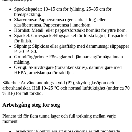
Spackelspadar: 10–15 cm för fyllning, 25–35 cm för
bredspackling.
Skarvremsa: Pappersremsa (ger starkast fog) eller
glasfiberremsa. Pappersremsa i innerhörn.
Hörnlist: Metall- eller pappersförstärkt hörnlist för yttre hörn.
Spackel: Grovspackel/fogspackel för första lagret, finspackel
för finish.
Slipning: Slipkloss eller giraffslip med dammutsug; slippapper
P120–P180.
Grundfärg/primer: Förseglar och jämnar sugförmåga innan
målning.
Övrigt: Skruvdragare (försänker skruv), dammsugare med
HEPA, arbetslampa för rakt ljus.
Säkerhet: Använd andningsskydd (P2), skyddsglasögon och
arbetshandskar. Håll 10–25 °C och normal luftfuktighet (under ca 70
% RF) för rätt torktid.
Arbetsgång steg för steg
Planera tid för flera tunna lager och full torkning mellan varje
moment.
Inspektion: Kontrollera att gipsskivorna är rätt monterade.