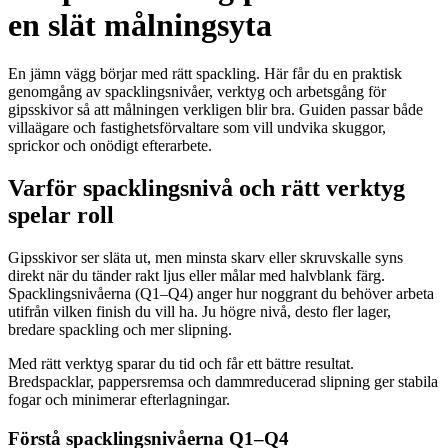
en slät målningsyta
En jämn vägg börjar med rätt spackling. Här får du en praktisk
genomgång av spacklingsnivåer, verktyg och arbetsgång för
gipsskivor så att målningen verkligen blir bra. Guiden passar både
villaägare och fastighetsförvaltare som vill undvika skuggor,
sprickor och onödigt efterarbete.
Varför spacklingsnivå och rätt verktyg
spelar roll
Gipsskivor ser släta ut, men minsta skarv eller skruvskalle syns
direkt när du tänder rakt ljus eller målar med halvblank färg.
Spacklingsnivåerna (Q1–Q4) anger hur noggrant du behöver arbeta
utifrån vilken finish du vill ha. Ju högre nivå, desto fler lager,
bredare spackling och mer slipning.
Med rätt verktyg sparar du tid och får ett bättre resultat.
Bredspacklar, pappersremsa och dammreducerad slipning ger stabila
fogar och minimerar efterlagningar.
Förstå spacklingsnivåerna Q1–Q4