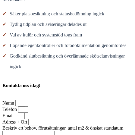
✓
Säker platsbesiktning och statusbedömning ingick
✓
Tydlig tidplan och aviseringar delades ut
✓
Val av kulör och systemstöd togs fram
✓
Löpande egenkontroller och fotodokumentation genomfördes
✓
Godkänd slutbesiktning och överlämnade skötselanvisningar
ingick
Kontakta oss idag!
Namn
Telefon
Email
Adress + Ort
Beskriv ert behov, förutsättningar, antal m2 & önskat startdatum