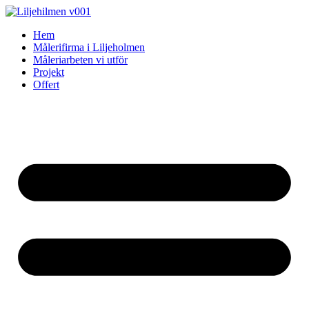
Skip
to
Hem
content
Målerifirma i Liljeholmen
Måleriarbeten vi utför
Projekt
Offert