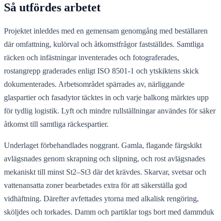
Så utfördes arbetet
Projektet inleddes med en gemensam genomgång med beställaren
där omfattning, kulörval och åtkomstfrågor fastställdes. Samtliga
räcken och infästningar inventerades och fotograferades,
rostangrepp graderades enligt ISO 8501-1 och ytskiktens skick
dokumenterades. Arbetsområdet spärrades av, närliggande
glaspartier och fasadytor täcktes in och varje balkong märktes upp
för tydlig logistik. Lyft och mindre rullställningar användes för säker
åtkomst till samtliga räckespartier.
Underlaget förbehandlades noggrant. Gamla, flagande färgskikt
avlägsnades genom skrapning och slipning, och rost avlägsnades
mekaniskt till minst St2–St3 där det krävdes. Skarvar, svetsar och
vattenansatta zoner bearbetades extra för att säkerställa god
vidhäftning. Därefter avfettades ytorna med alkalisk rengöring,
sköljdes och torkades. Damm och partiklar togs bort med dammduk