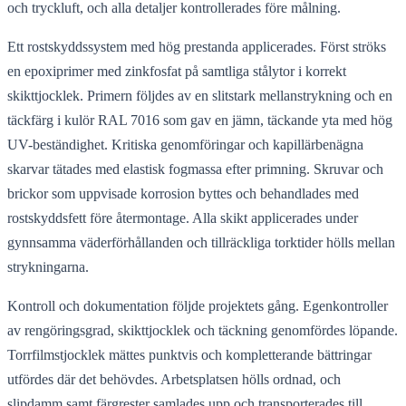
och tryckluft, och alla detaljer kontrollerades före målning.
Ett rostskyddssystem med hög prestanda applicerades. Först ströks
en epoxiprimer med zinkfosfat på samtliga stålytor i korrekt
skikttjocklek. Primern följdes av en slitstark mellanstrykning och en
täckfärg i kulör RAL 7016 som gav en jämn, täckande yta med hög
UV-beständighet. Kritiska genomföringar och kapillärbenägna
skarvar tätades med elastisk fogmassa efter primning. Skruvar och
brickor som uppvisade korrosion byttes och behandlades med
rostskyddsfett före återmontage. Alla skikt applicerades under
gynnsamma väderförhållanden och tillräckliga torktider hölls mellan
strykningarna.
Kontroll och dokumentation följde projektets gång. Egenkontroller
av rengöringsgrad, skikttjocklek och täckning genomfördes löpande.
Torrfilmstjocklek mättes punktvis och kompletterande bättringar
utfördes där det behövdes. Arbetsplatsen hölls ordnad, och
slipdamm samt färgrester samlades upp och transporterades till